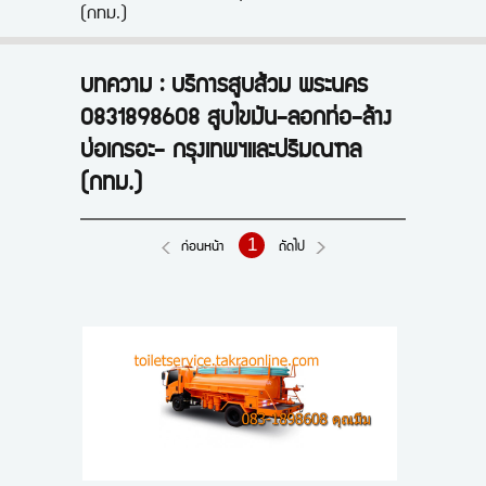
(กทม.)
แบรนด์
โปรโมชั่น
บทความ : บริการสูบส้วม พระนคร
บัญชีผู้ใช้
0831898608 สูบไขมัน-ลอกท่อ-ล้าง
บ่อเกรอะ- กรุงเทพฯและปริมณฑล
ติดต่อเรา
(กทม.)
บทความ
1
ขั้นตอนการสั่งซื้อ
ก่อนหน้า
ถัดไป
แจ้งชำระเงิน
ข่าวสาร