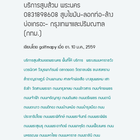
บริการสูบส้วม พระนคร
0831898608 สูบไขมัน-ลอกท่อ-ล้าง
บ่อเกรอะ- กรุงเทพฯและปริมณฑล
(กทม.)
เขียนโดย
golfmapy
เมื่อ
อา. 10 ม.ค., 2559
บริการสูบส้วมเขตพระนคร พื้นที่ให้ บริการ พระบรมมหาราชวัง
บวรนิเวศ วังบูรพาภิรมย์ ตลาดยอด วัดราชบพิธ ชนะสงคราม
สำราญราษฎร์ บ้านพานถม ศาลเจ้าพ่อเสือ บางขุนพรหม เสา
ชิงช้า วัดสามพระยา ถนนกรุงเกษม ถนนข้าวสาร ถนนจักรเพชร
ถนนเจ้าฟ้า ถนนเจริญกรุง ถนนดินสอ ถนนตรีเพชร ถนนตานี
ถนนตะนาว ถนนตีทอง ถนนบ้านหม้อ ถนนบำรุงเมือง ถนน
ประชาธิปไตย ถนนพระพิทักษ์ ถนนพระจันทร์ ถนนพระพิพิธ
ถนนพระสุเมรุ ถนนพระอาทิตย์ ถนนพาหุรัด ถนนเฟื่องนคร ถนน
มหรรณพ ถนนมหาไชย ถนนมหาราช ถนนราชินี ถนน