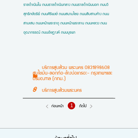
ราชดำเนินใน ถนนราชดำเนินกลาง ถนนราชดำเนินนอก ถนนวิ
สุทธิกษัตริย์ ถนนศิริพงษ์ ถนนสนามไชย ถนนสิบสามห้าง ถนน
สามเสน ถนนหน้าพระธาตุ ถนนหน้าพระลาน ถนนหลวง ถนน
อุณากรรณ์ ถนนอัษฎางค์ ถนนบูรพา
บริการสูบส้วม พระนคร 0831898608
สูบไขมัน-ลอกท่อ-ล้างบ่อเกรอะ- กรุงเทพฯและ
ปริมณฑล (กทม.)
บริการสูบส้วมพระนคร
1
ก่อนหน้า
ถัดไป