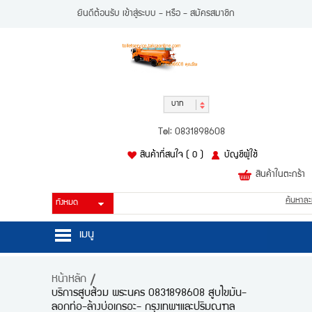
ยินดีต้อนรับ
เข้าสู่ระบบ
- หรือ -
สมัครสมาชิก
บาท
Tel: 0831898608
สินค้าที่สนใจ
( 0 )
บัญชีผู้ใช้
สินค้าในตะกร้า
ค้นหาละ
เมนู
หน้าหลัก
หน้าหลัก
บริการสูบส้วม พระนคร 0831898608 สูบไขมัน-
สินค้า
ลอกท่อ-ล้างบ่อเกรอะ- กรุงเทพฯและปริมณฑล